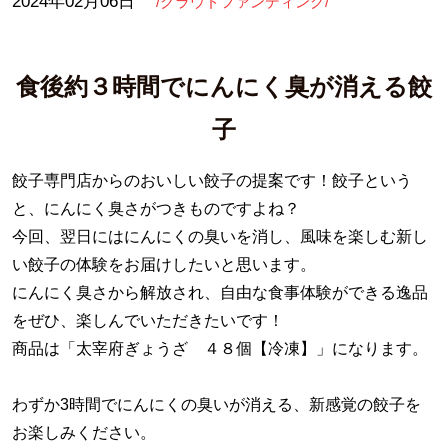
2024年02月06日
/クラウドファンディング/
サービス内容
食後約３時間でにんにく臭が消える餃
子
餃子専門店からのおいしい餃子の提案です！餃子という
お問い合わせ
と、にんにく臭さがつきものですよね？
今回、翌日にはにんにくの臭いを消し、風味を楽しむ新し
い餃子の体験をお届けしたいと思います。
にんにく臭さから解放され、自由な食事体験ができる逸品
をぜひ、楽しんでいただきたいです！
商品は「太宰府ぎょうざ ４８個【冷凍】」になります。
わずか3時間でにんにくの臭いが消える、新感覚の餃子を
お楽しみください。