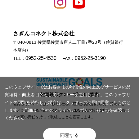
さぎんコネクト株式会社
〒840-0813 佐賀県佐賀市唐人二丁目7番20号（佐賀銀行
本店内）
0952-25-4530
0952-25-3190
TEL：
FAX：
このウェブサイトではお客さまの利便性の向上及びサービスの品
佐賀銀行グループSDGs宣言
質維持・向上を目的としてクッキーを使用します。このウェブサ
イトの閲覧を続行した場合は、クッキーの使用に同意したものと
佐賀銀行グループは、地域の社会、経済が持続的に成長・発展する
します。 詳細は、当社の
プライバシーポリシー(PDF)
を確認して
ことに貢献するため、国連が定めたSDGｓの趣旨に賛同し、全役職
員が高い責任を持って取組むことを宣言します。
ください。
同意する